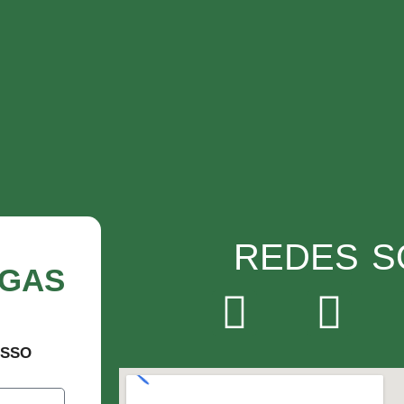
REDES S
AGAS
ISSO